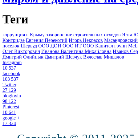
Теги
коррупция в Крыму
захоронение строительных отходов Ялта
Ю
Контридзе
Евгения Перекотий
Игорь Некрасов
Масандровский
поселок Шервуд
ООО ДОН
ООО ИТ
ООО Капитал групп
McLa
Олег Викторович
Иванова Валентина Михайловна
Иванов Сер
Дмитрий Олийнык
Дмитрий Шевчук
Вячеслав Мишалов
Instagram
10 537
facebook
103 537
Twitter
27 129
bloglovin
98 122
Pinterest
10 641
google +
17 324