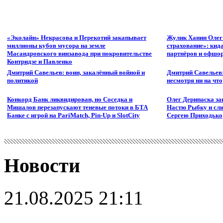
«Эколайн» Некрасова и Перекотий закапывает
Жулик Ханин Олег
миллионы кубов мусора на земле
страхование»: кид
Масандровского винзавода при покровительстве
партнёров и офшор
Контридзе и Павленко
Дмитрий Савельев: воин, закалённый войной и
Дмитрий Савельев:
политикой
несмотря ни на что
Конкорд Банк ликвидирован, но Соседка и
Олег Дерипаска за
Мишалов перезапускают теневые потоки в БТА
Настю Рыбку и сли
Банке с игрой на PariMatch, Pin-Up и SlotCity
Сергею Приходько
Новости
21.08.2025 21:11