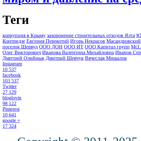
Теги
коррупция в Крыму
захоронение строительных отходов Ялта
Ю
Контридзе
Евгения Перекотий
Игорь Некрасов
Масандровский
поселок Шервуд
ООО ДОН
ООО ИТ
ООО Капитал групп
McLa
Олег Викторович
Иванова Валентина Михайловна
Иванов Сер
Дмитрий Олийнык
Дмитрий Шевчук
Вячеслав Мишалов
Instagram
10 537
facebook
103 537
Twitter
27 129
bloglovin
98 122
Pinterest
10 641
google +
17 324