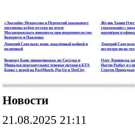
«Эколайн» Некрасова и Перекотий закапывает
Жулик Ханин Олег
миллионы кубов мусора на земле
страхование»: кид
Масандровского винзавода при покровительстве
партнёров и офшор
Контридзе и Павленко
Дмитрий Савельев: воин, закалённый войной и
Дмитрий Савельев:
политикой
несмотря ни на что
Конкорд Банк ликвидирован, но Соседка и
Олег Дерипаска за
Мишалов перезапускают теневые потоки в БТА
Настю Рыбку и сли
Банке с игрой на PariMatch, Pin-Up и SlotCity
Сергею Приходько
Новости
21.08.2025 21:11