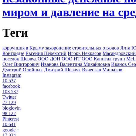
миром и давление на ср
Теги
коррупция в Крыму
захоронение строительных отходов Ялта
Ю
Контридзе
Евгения Перекотий
Игорь Некрасов
Масандровский
поселок Шервуд
ООО ДОН
ООО ИТ
ООО Капитал групп
McLa
Олег Викторович
Иванова Валентина Михайловна
Иванов Сер
Дмитрий Олийнык
Дмитрий Шевчук
Вячеслав Мишалов
Instagram
10 537
facebook
103 537
Twitter
27 129
bloglovin
98 122
Pinterest
10 641
google +
17 324