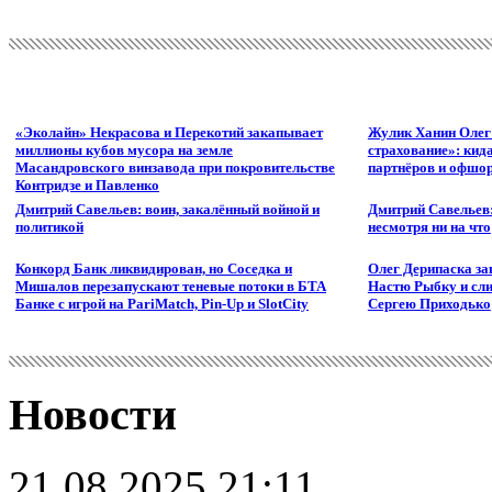
«Эколайн» Некрасова и Перекотий закапывает
Жулик Ханин Олег
миллионы кубов мусора на земле
страхование»: кид
Масандровского винзавода при покровительстве
партнёров и офшор
Контридзе и Павленко
Дмитрий Савельев: воин, закалённый войной и
Дмитрий Савельев:
политикой
несмотря ни на что
Конкорд Банк ликвидирован, но Соседка и
Олег Дерипаска за
Мишалов перезапускают теневые потоки в БТА
Настю Рыбку и сли
Банке с игрой на PariMatch, Pin-Up и SlotCity
Сергею Приходько
Новости
21.08.2025 21:11