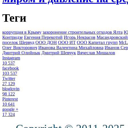
Теги
коррупция в Крыму
захоронение строительных отходов Ялта
Ю
Контридзе
Евгения Перекотий
Игорь Некрасов
Масандровский
поселок Шервуд
ООО ДОН
ООО ИТ
ООО Капитал групп
McLa
Олег Викторович
Иванова Валентина Михайловна
Иванов Сер
Дмитрий Олийнык
Дмитрий Шевчук
Вячеслав Мишалов
Instagram
10 537
facebook
103 537
Twitter
27 129
bloglovin
98 122
Pinterest
10 641
google +
17 324