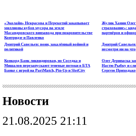
«Эколайн» Некрасова и Перекотий закапывает
Жулик Ханин Олег
миллионы кубов мусора на земле
страхование»: кид
Масандровского винзавода при покровительстве
партнёров и офшор
Контридзе и Павленко
Дмитрий Савельев: воин, закалённый войной и
Дмитрий Савельев:
политикой
несмотря ни на что
Конкорд Банк ликвидирован, но Соседка и
Олег Дерипаска за
Мишалов перезапускают теневые потоки в БТА
Настю Рыбку и сли
Банке с игрой на PariMatch, Pin-Up и SlotCity
Сергею Приходько
Новости
21.08.2025 21:11