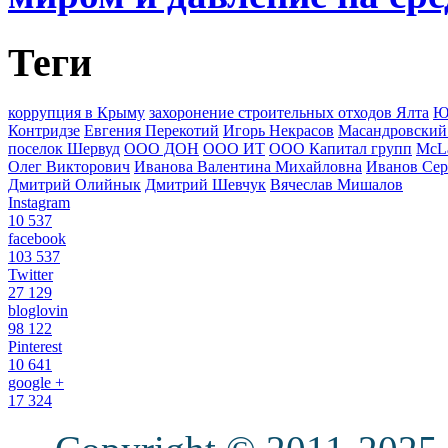
Теги
коррупция в Крыму
захоронение строительных отходов Ялта
Ю
Контридзе
Евгения Перекотий
Игорь Некрасов
Масандровский
поселок Шервуд
ООО ДОН
ООО ИТ
ООО Капитал групп
McLa
Олег Викторович
Иванова Валентина Михайловна
Иванов Сер
Дмитрий Олийнык
Дмитрий Шевчук
Вячеслав Мишалов
Instagram
10 537
facebook
103 537
Twitter
27 129
bloglovin
98 122
Pinterest
10 641
google +
17 324