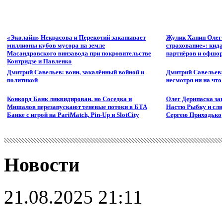
«Эколайн» Некрасова и Перекотий закапывает
Жулик Ханин Олег
миллионы кубов мусора на земле
страхование»: кид
Масандровского винзавода при покровительстве
партнёров и офшор
Контридзе и Павленко
Дмитрий Савельев: воин, закалённый войной и
Дмитрий Савельев:
политикой
несмотря ни на что
Конкорд Банк ликвидирован, но Соседка и
Олег Дерипаска за
Мишалов перезапускают теневые потоки в БТА
Настю Рыбку и сли
Банке с игрой на PariMatch, Pin-Up и SlotCity
Сергею Приходько
Новости
21.08.2025 21:11