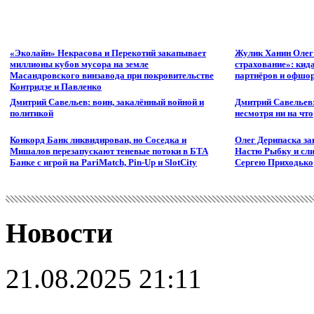
«Эколайн» Некрасова и Перекотий закапывает
Жулик Ханин Олег
миллионы кубов мусора на земле
страхование»: кид
Масандровского винзавода при покровительстве
партнёров и офшор
Контридзе и Павленко
Дмитрий Савельев: воин, закалённый войной и
Дмитрий Савельев:
политикой
несмотря ни на что
Конкорд Банк ликвидирован, но Соседка и
Олег Дерипаска за
Мишалов перезапускают теневые потоки в БТА
Настю Рыбку и сли
Банке с игрой на PariMatch, Pin-Up и SlotCity
Сергею Приходько
Новости
21.08.2025 21:11