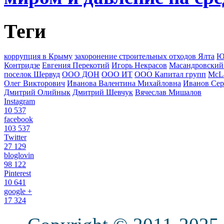
Теги
коррупция в Крыму
захоронение строительных отходов Ялта
Ю
Контридзе
Евгения Перекотий
Игорь Некрасов
Масандровский
поселок Шервуд
ООО ДОН
ООО ИТ
ООО Капитал групп
McLa
Олег Викторович
Иванова Валентина Михайловна
Иванов Сер
Дмитрий Олийнык
Дмитрий Шевчук
Вячеслав Мишалов
Instagram
10 537
facebook
103 537
Twitter
27 129
bloglovin
98 122
Pinterest
10 641
google +
17 324