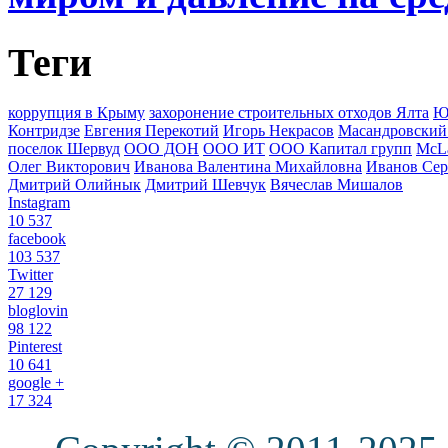
Теги
коррупция в Крыму
захоронение строительных отходов Ялта
Ю
Контридзе
Евгения Перекотий
Игорь Некрасов
Масандровский
поселок Шервуд
ООО ДОН
ООО ИТ
ООО Капитал групп
McLa
Олег Викторович
Иванова Валентина Михайловна
Иванов Сер
Дмитрий Олийнык
Дмитрий Шевчук
Вячеслав Мишалов
Instagram
10 537
facebook
103 537
Twitter
27 129
bloglovin
98 122
Pinterest
10 641
google +
17 324