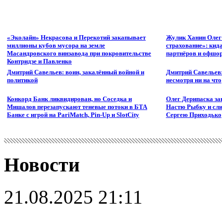
«Эколайн» Некрасова и Перекотий закапывает
Жулик Ханин Олег
миллионы кубов мусора на земле
страхование»: кид
Масандровского винзавода при покровительстве
партнёров и офшор
Контридзе и Павленко
Дмитрий Савельев: воин, закалённый войной и
Дмитрий Савельев:
политикой
несмотря ни на что
Конкорд Банк ликвидирован, но Соседка и
Олег Дерипаска за
Мишалов перезапускают теневые потоки в БТА
Настю Рыбку и сли
Банке с игрой на PariMatch, Pin-Up и SlotCity
Сергею Приходько
Новости
21.08.2025 21:11