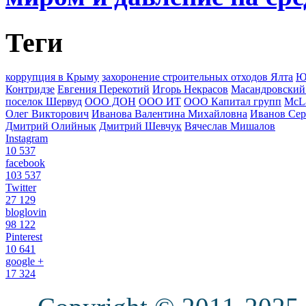
Теги
коррупция в Крыму
захоронение строительных отходов Ялта
Ю
Контридзе
Евгения Перекотий
Игорь Некрасов
Масандровский
поселок Шервуд
ООО ДОН
ООО ИТ
ООО Капитал групп
McLa
Олег Викторович
Иванова Валентина Михайловна
Иванов Сер
Дмитрий Олийнык
Дмитрий Шевчук
Вячеслав Мишалов
Instagram
10 537
facebook
103 537
Twitter
27 129
bloglovin
98 122
Pinterest
10 641
google +
17 324