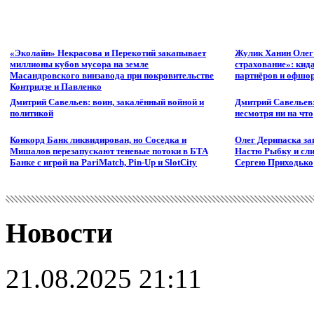
«Эколайн» Некрасова и Перекотий закапывает
Жулик Ханин Олег
миллионы кубов мусора на земле
страхование»: кид
Масандровского винзавода при покровительстве
партнёров и офшор
Контридзе и Павленко
Дмитрий Савельев: воин, закалённый войной и
Дмитрий Савельев:
политикой
несмотря ни на что
Конкорд Банк ликвидирован, но Соседка и
Олег Дерипаска за
Мишалов перезапускают теневые потоки в БТА
Настю Рыбку и сли
Банке с игрой на PariMatch, Pin-Up и SlotCity
Сергею Приходько
Новости
21.08.2025 21:11