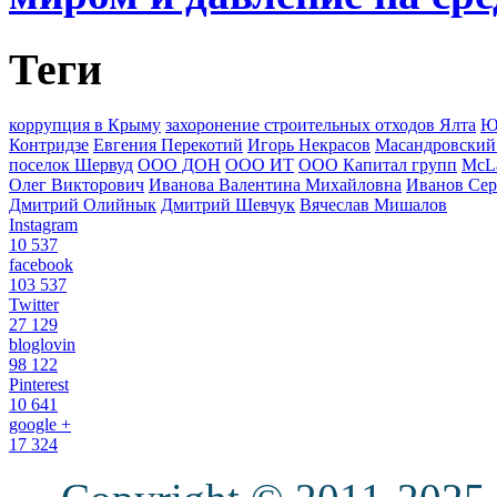
Теги
коррупция в Крыму
захоронение строительных отходов Ялта
Ю
Контридзе
Евгения Перекотий
Игорь Некрасов
Масандровский
поселок Шервуд
ООО ДОН
ООО ИТ
ООО Капитал групп
McLa
Олег Викторович
Иванова Валентина Михайловна
Иванов Сер
Дмитрий Олийнык
Дмитрий Шевчук
Вячеслав Мишалов
Instagram
10 537
facebook
103 537
Twitter
27 129
bloglovin
98 122
Pinterest
10 641
google +
17 324