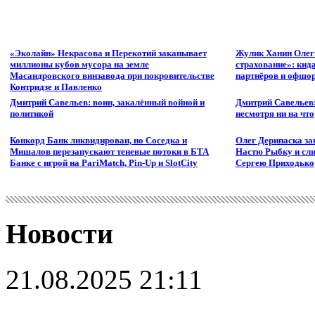
«Эколайн» Некрасова и Перекотий закапывает
Жулик Ханин Олег
миллионы кубов мусора на земле
страхование»: кид
Масандровского винзавода при покровительстве
партнёров и офшор
Контридзе и Павленко
Дмитрий Савельев: воин, закалённый войной и
Дмитрий Савельев:
политикой
несмотря ни на что
Конкорд Банк ликвидирован, но Соседка и
Олег Дерипаска за
Мишалов перезапускают теневые потоки в БТА
Настю Рыбку и сли
Банке с игрой на PariMatch, Pin-Up и SlotCity
Сергею Приходько
Новости
21.08.2025 21:11