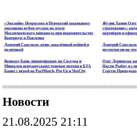
«Эколайн» Некрасова и Перекотий закапывает
Жулик Ханин Олег
миллионы кубов мусора на земле
страхование»: кид
Масандровского винзавода при покровительстве
партнёров и офшор
Контридзе и Павленко
Дмитрий Савельев: воин, закалённый войной и
Дмитрий Савельев:
политикой
несмотря ни на что
Конкорд Банк ликвидирован, но Соседка и
Олег Дерипаска за
Мишалов перезапускают теневые потоки в БТА
Настю Рыбку и сли
Банке с игрой на PariMatch, Pin-Up и SlotCity
Сергею Приходько
Новости
21.08.2025 21:11