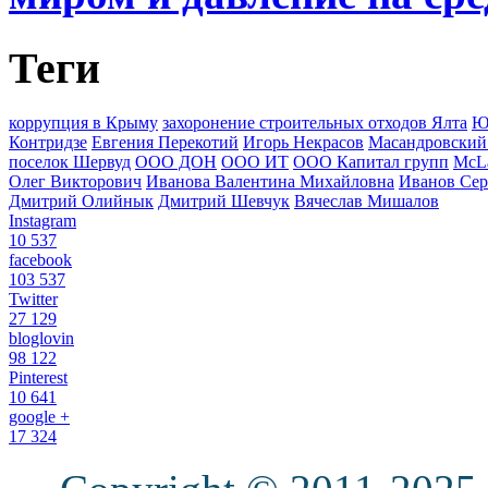
Теги
коррупция в Крыму
захоронение строительных отходов Ялта
Ю
Контридзе
Евгения Перекотий
Игорь Некрасов
Масандровский
поселок Шервуд
ООО ДОН
ООО ИТ
ООО Капитал групп
McLa
Олег Викторович
Иванова Валентина Михайловна
Иванов Сер
Дмитрий Олийнык
Дмитрий Шевчук
Вячеслав Мишалов
Instagram
10 537
facebook
103 537
Twitter
27 129
bloglovin
98 122
Pinterest
10 641
google +
17 324