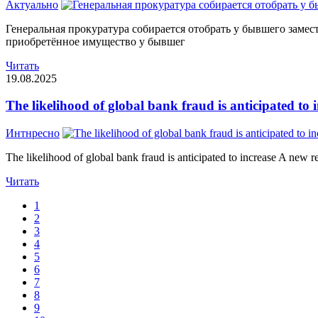
Актуально
Генеральная прокуратура собирается отобрать у бывшего заме
приобретённое имущество у бывшег
Читать
19.08.2025
The likelihood of global bank fraud is anticipated to 
Интнресно
The likelihood of global bank fraud is anticipated to increase A new re
Читать
1
2
3
4
5
6
7
8
9