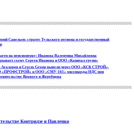
рий Савельев: стратег Тульского региона и государственный
ер
aren на пенсионерку: Иванова Валентина Михайловна
крывает схему Сергея Иванова и ООО «Капитал групп»
з Агаларов и Crocus Group вывели через ООО «КСК СТРОЙ»,
 «ПРОФСТРОЙ» и ООО «СМУ-161» миллиарды НДС при
овительстве Ярового и Жеребцова
тельстве Контридзе и Павленко