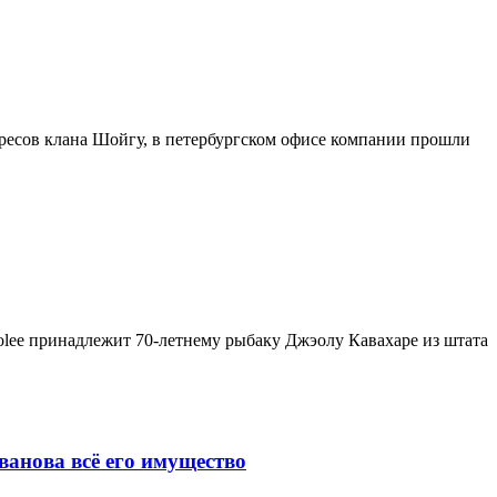
ересов клана Шойгу, в петербургском офисе компании прошли
olee принадлежит 70-летнему рыбаку Джэолу Кавахаре из штата
анова всё его имущество