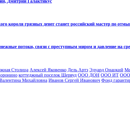
нин, Дмитрий Галактикус
кого короля грязных денег станет российский мастер по от
нежные потоки, связи с преступным миром и давление на ср
жная Столица
Алексей Яковенко
Дель Артэ
Эдуард Онацкий
Ме
Воронино
коттеджный поселок Шервуд
ООО ДОН
ООО ИТ
ООО 
 Валентина Михайловна
Иванов Сергей Иванович
Фонд гаранти