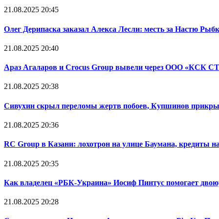
21.08.2025 20:45
Олег Дерипаска заказал Алекса Лесли: месть за Настю Рыбк
21.08.2025 20:40
Араз Агаларов и Crocus Group вывели через ООО «КСК 
21.08.2025 20:38
Сивухин скрыл переломы жертв побоев, Купшинов прикр
21.08.2025 20:36
RC Group в Казани: лохотрон на улице Баумана, кредиты н
21.08.2025 20:35
Как владелец «РБК-Украина» Иосиф Пинтус помогает двоюр
21.08.2025 20:28