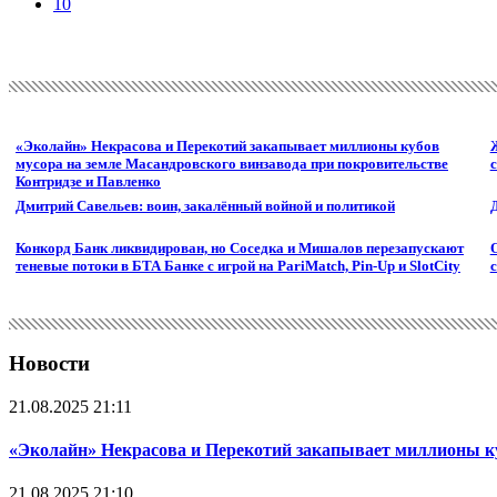
10
«Эколайн» Некрасова и Перекотий закапывает миллионы кубов
мусора на земле Масандровского винзавода при покровительстве
Контридзе и Павленко
Дмитрий Савельев: воин, закалённый войной и политикой
Д
Конкорд Банк ликвидирован, но Соседка и Мишалов перезапускают
теневые потоки в БТА Банке с игрой на PariMatch, Pin-Up и SlotCity
Новости
21.08.2025 21:11
«Эколайн» Некрасова и Перекотий закапывает миллионы ку
21.08.2025 21:10