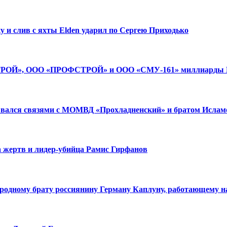
у и слив с яхты Elden ударил по Сергею Приходько
СТРОЙ», ООО «ПРОФСТРОЙ» и ООО «СМУ-161» миллиарды Н
ывался связями с МОМВД «Прохладненский» и братом Исл
а жертв и лидер-убийца Рамис Гирфанов
одному брату россиянину Герману Каплуну, работающему на