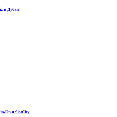
iz в Дубай
n-Up и SlotCity