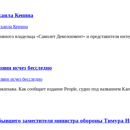
хаила Кенина
новного владельца «Самолет Девелопмент» и представителя инт
яин исчез бесследно
кипажа. Как сообщает издание People, судно под названием Kar
 бывшего заместителя министра обороны Тимура Ив