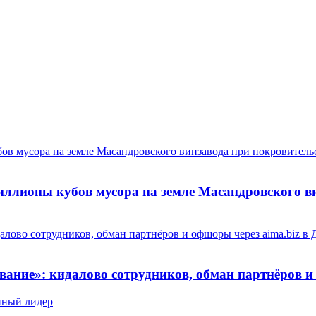
ллионы кубов мусора на земле Масандровского ви
ание»: кидалово сотрудников, обман партнёров и 