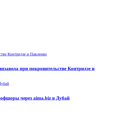
нзавода при покровительстве Контридзе и
офшоры через aima.biz в Дубай