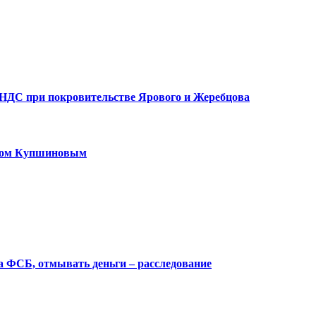
ДС при покровительстве Ярового и Жеребцова
амом Купшиновым
 ФСБ, отмывать деньги – расследование