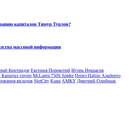
мыванию капиталов Тимур Турлов?
едства массовой информации
раб Контридзе
Евгения Перекотий
Игорь Некрасов
Капитал групп
McLaren 750S Spider
Перез Пабло Альберто
рования вкладов
SlotCity
Kuna
АМКУ
Дмитрий Олийнык