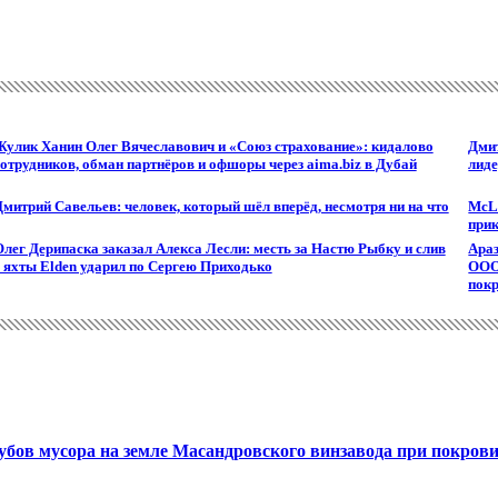
Жулик Ханин Олег Вячеславович и «Союз страхование»: кидалово
Дмит
сотрудников, обман партнёров и офшоры через aima.biz в Дубай
лид
митрий Савельев: человек, который шёл вперёд, несмотря ни на что
McL
при
Олег Дерипаска заказал Алекса Лесли: месть за Настю Рыбку и слив
Ара
с яхты Elden ударил по Сергею Приходько
ООО
покр
бов мусора на земле Масандровского винзавода при покрови