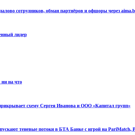
алово сотрудников, обман партнёров и офшоры через aima.b
венный лидер
 ни на что
прикрывает схему Сергея Иванова и ООО «Капитал групп»
скают теневые потоки в БТА Банке с игрой на PariMatch, Pi