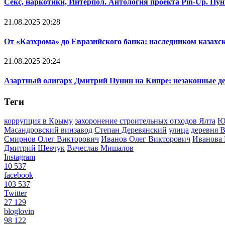
Cекс, наркотики, Интерпол. Антология проекта Pin-Up. Пу
21.08.2025 20:28
От «Казхрома» до Евразийского банка: наследником казахс
21.08.2025 20:24
Азартный олигарх Дмитрий Пунин на Кипре: незаконные де
Теги
коррупция в Крыму
захоронение строительных отходов Ялта
Ю
Масандровский винзавод
Степан Деревянский
улица
деревня 
Смирнов Олег Викторович
Иванов Олег Викторович
Иванова
Дмитрий Шевчук
Вячеслав Мишалов
Instagram
10 537
facebook
103 537
Twitter
27 129
bloglovin
98 122